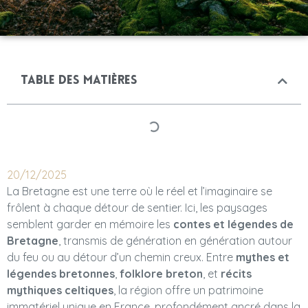
Table des matières
20/12/2025
La Bretagne est une terre où le réel et l’imaginaire se
frôlent à chaque détour de sentier. Ici, les paysages
semblent garder en mémoire les
contes et légendes de
Bretagne
, transmis de génération en génération autour
du feu ou au détour d’un chemin creux. Entre
mythes et
légendes bretonnes
,
folklore breton
, et
récits
mythiques celtiques
, la région offre un patrimoine
immatériel unique en France, profondément ancré dans la