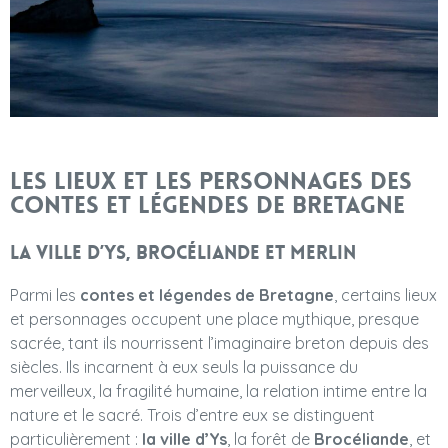
Les lieux et les personnages des
contes et légendes de Bretagne
La ville d’Ys, Brocéliande et Merlin
Parmi les
contes et légendes de Bretagne
, certains lieux
et personnages occupent une place mythique, presque
sacrée, tant ils nourrissent l’imaginaire breton depuis des
siècles. Ils incarnent à eux seuls la puissance du
merveilleux, la fragilité humaine, la relation intime entre la
nature et le sacré. Trois d’entre eux se distinguent
particulièrement :
la ville d’Ys
, la forêt de
Brocéliande
, et