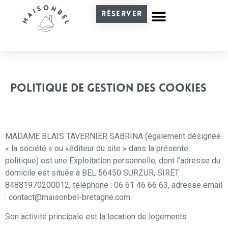
RÉSERVER
NOTRE OFFRE
QUI SOMMES-NOUS ?
ACTIVITÉS AUX ALENTOURS
LE BLOG DE SABRINA
POLITIQUE DE GESTION DES COOKIES
MADAME BLAIS TAVERNIER SABRINA (également désignée
« la société » ou «éditeur du site » dans la présente
politique) est une Exploitation personnelle, dont l’adresse du
domicile est située à BEL 56450 SURZUR, SIRET :
84881970200012, téléphone : 06 61 46 66 63, adresse email
: contact@maisonbel-bretagne.com
Son activité principale est la location de logements